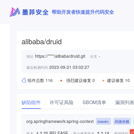
帮助开发者快速提升代码安全
alibaba/druid
https://****/alibaba/druid.git
-
地址
分支
2023-09-21 03:02:27
最近检测时间
组件总数 116
强烈建议修复 0
建议修复 10
缺陷组件
许可证风险
SBOM清单
漏洞列
org.springframework:spring-context
maven
间接依赖
4.3.25.RELEASE
5.3.19
版本
最小修复版本
漏洞级别