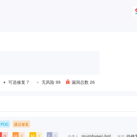
可选修复 7
无风险 99
漏洞总数 26
表
POC
建议修复
C
0
H
0
M
1
L
0
murphysec-bot
待修
负责人
状态