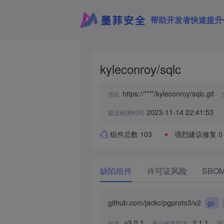
帮助开发者快速提升
kyleconroy/sqlc
https://****/kyleconroy/sqlc.git
地址
2023-11-14 22:41:53
最近检测时间
组件总数 103
强烈建议修复 0
缺陷组件
许可证风险
SBO
github.com/jackc/pgproto3/v2
go
v2.0.1
2.1.1
版本
最小修复版本
漏