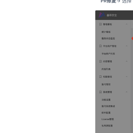
PR修复
-> 选