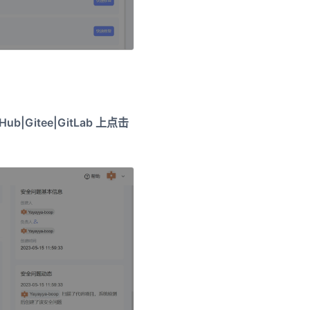
tHub|Gitee|GitLab 上点击