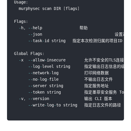
Usage
:
  murphysec scan DIR 
[
flags
]
Flags
:
-
h
,
--
help                帮助

--
json                               设置
--
task
-
id string   指定本次检测归属的项目ID

Global Flags
:
-
x  
--
allow
-
insecure        允许不安全的TLS连接

--
log
-
level string      指定输出日志信息的级别
--
network
-
log           打印网络数据

--
no
-
log
-
file           不输出日志文件

--
server string         指定服务地址

--
token string          指定墨菲安全服务 Token

-
v
,
--
version               输出 CLI 版本

--
write
-
log
-